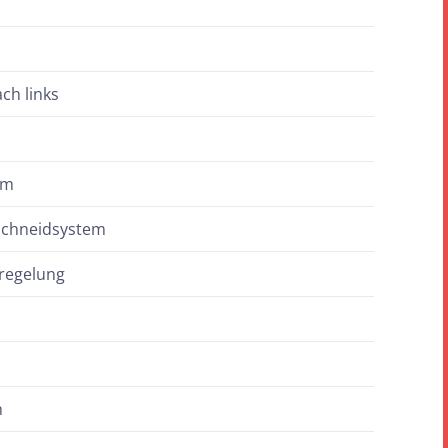
ch links
mm
 Schneidsystem
regelung
m