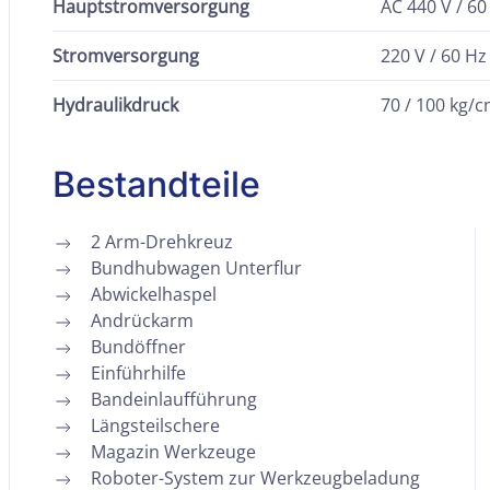
Hauptstromversorgung
AC 440 V / 60
Stromversorgung
220 V / 60 Hz
Hydraulikdruck
70 / 100 kg/c
Bestandteile
2 Arm-Drehkreuz
Bundhubwagen Unterflur
Abwickelhaspel
Andrückarm
Bundöffner
Einführhilfe
Bandeinlaufführung
Längsteilschere
Magazin Werkzeuge
Roboter-System zur Werkzeugbeladung