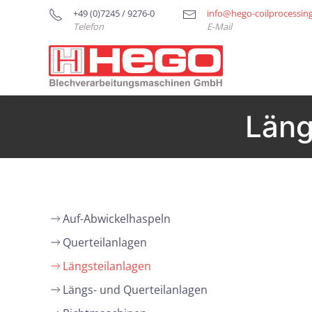
+49 (0)7245 / 9276-0
info@hego-coilprocessin
Telefon
E-Mail
Läng
Auf-Abwickelhaspeln
Querteilanlagen
Längsteilanlagen
Längs- und Querteilanlagen