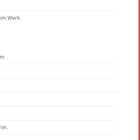
 im Werk
mm
m
min.