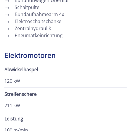
Bundhubwagen Überflur
Schaltpulte
Bundaufnahmearm 4x
Elektroschaltschänke
Zentralhydraulik
Pneumatkeinrichtung
Elektromotoren
Abwickelhaspel
120 kW
Streifenschere
211 kW
Leistung
100 m/min.